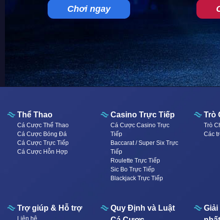
Chơi ngay
Thể Thao
Casino Trực Tiếp
Trò 
Cá Cược Thể Thao
Cá Cược Casino Trực
Trò C
Cá Cược Bóng Đá
Tiếp
Các t
Cá Cược Trực Tiếp
Baccarat / Super Six Trực
Cá Cược Hỗn Hợp
Tiếp
Roulette Trực Tiếp
Sic Bo Trực Tiếp
Blackjack Trực Tiếp
Trợ giúp & Hỗ trợ
Quy Định và Luật
Giải
Liên hệ
Cá Cược
nhấ