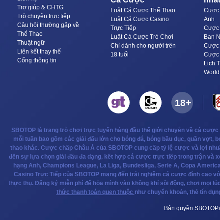
Trợ giúp & CHTG
Luật Cá Cược Thể Thao
Cược 
Trò chuyện trực tiếp
Luật Cá Cược Casino
Anh
Câu hỏi thường gặp về
Trực Tiếp
Cược 
Thể Thao
Luật Cá Cược Trò Chơi
Ban 
Thuật ngữ
Chỉ dành cho người trên
Cược 
Liên kết thay thế
18 tuổi
Cược 
Cổng thông tin
Lịch 
World
SBOTOP là trang trò chơi trực tuyến hàng đầu thế giới chuyên về cá cược
mỗi tuần bao gồm các giải đấu lớn cho bóng đá, bóng bầu dục, quần vợt, bón
thao khác. Cược chấp Châu Á của SBOTOP cung cấp tỷ lệ cược và lợi nhuậ
đến sự lựa chọn giải đấu đa dạng, kết hợp cá cược trực tiếp trong trận và
hạng Anh, Champions League, La Liga, Bundesliga, Serie A, Copa America
Casino Trực Tiếp của SBOTOP
mang đến trải nghiệm cá cược đỉnh cao với
thực thụ. Đăng ký miễn phí để hòa mình vào không khí sôi động, chơi mọi lú
thức thanh toán quen thuộc
như chuyển khoản, thẻ tín dụng/
Bản quyền SBOTOP.c